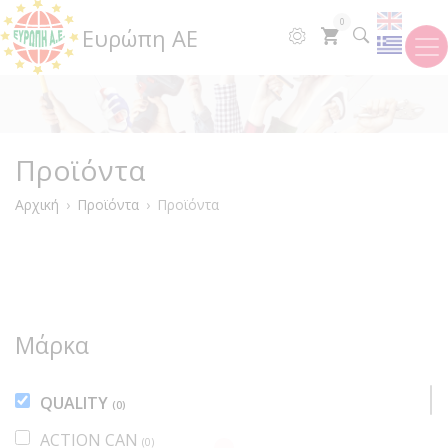
Παράκαμψη
0
Ευρώπη ΑΕ
προς
το
κυρίως
περιεχόμενο
Προϊόντα
Breadcrumb
Αρχική
Προϊόντα
Προϊόντα
Μάρκα
QUALITY
(0)
ACTION CAN
(0)