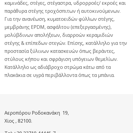
καμινάδες, στέγες, στέγαστρα, υδρορροές/ εκροές και
παράθυρα στέγης τροχόσπιτων ή αυτοκινούμενων.
Για την ανανέωση, κυματοειδών φύλλων στέγης,
μεμβράνης EPDM, ασφάλτου (επεξεργασμένης),
μολύβδινων απολήξεων, διαρροών κεραμιδιών
στέγης & επίπεδων στεγών. Επίσης, κατάλληλο για την
προστασία ξύλινων κατασκευών όπως βεράντες,
στύλους κήπου και σφράγιση υπόγειων θεμελίων.
Κατάλληλο ως αδιάβροχο στρώμα κάτω από τα
πλακάκια σε υγρά περιβάλλοντα όπως τα μπάνια.
Αεροπόρου Ροδοκανάκη 19,
Χϊος , 82100.