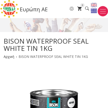
Παράκαμψη
0
Ευρώπη ΑΕ
προς
το
κυρίως
περιεχόμενο
BISON WATERPROOF SEAL
WHITE TIN 1KG
Breadcrumb
Αρχική
BISON WATERPROOF SEAL WHITE TIN 1KG