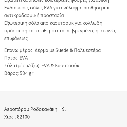
Εξαιρετικά απαλές εσωτερικές φόδρες για άνεση
Ενδιάμεσες σόλες
EVA
για ανάλαφρη αίσθηση και
αντικραδασμική προστασία
Εξωτερική σόλα από καουτσούκ για κολλώδη
πρόσφυση και σταθερότητα σε βρεγμένες ή στεγνές
επιφάνειες
Επάνω μέρος: Δέρμα με
Suede
& Πολυεστέρα
Πάτος:
EVA
Σόλα (μέσα/έξω):
EVA
& Καουτσούκ
Βάρος: 584
gr
Αεροπόρου Ροδοκανάκη 19,
Χϊος , 82100.