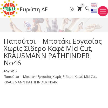
Παράκαμψη
0
Ευρώπη ΑΕ
προς
το
κυρίως
περιεχόμενο
Παπούτσι – Μποτάκι Εργασίας
Χωρίς Σίδερο Καφέ Mid Cut,
KRAUSMANN PATHFINDER
No46
Breadcrumb
Αρχική
Παπούτσι – Μποτάκι Εργασίας Χωρίς Σίδερο Καφέ Mid Cut,
KRAUSMANN PATHFINDER No46