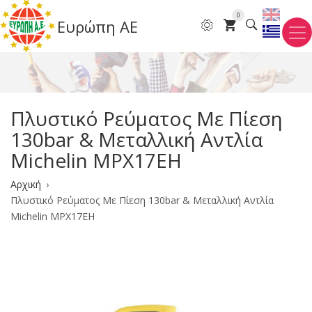
Παράκαμψη
0
Ευρώπη ΑΕ
προς
το
κυρίως
περιεχόμενο
Πλυστικό Ρεύματος Mε Πίεση
130bar & Μεταλλική Αντλία
Michelin MPX17EH
Breadcrumb
Αρχική
Πλυστικό Ρεύματος Mε Πίεση 130bar & Μεταλλική Αντλία
Michelin MPX17EH