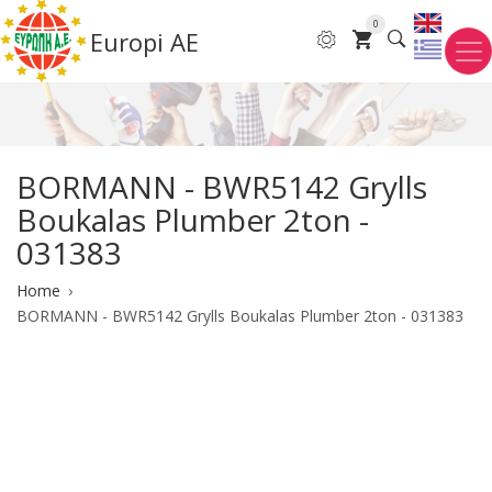
Skip
0
Europi AE
to
main
content
BORMANN - BWR5142 Grylls
Boukalas Plumber 2ton -
031383
Breadcrumb
Home
BORMANN - BWR5142 Grylls Boukalas Plumber 2ton - 031383