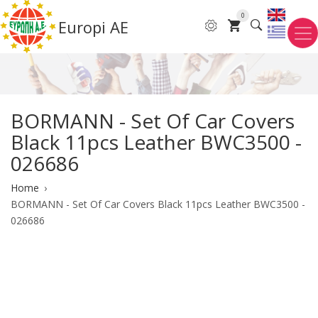
Skip
0
Europi AE
to
main
content
BORMANN - Set Of Car Covers
Black 11pcs Leather BWC3500 -
026686
Breadcrumb
Home
BORMANN - Set Of Car Covers Black 11pcs Leather BWC3500 -
026686